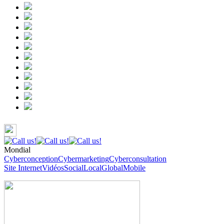
Mondial
Cyberconception
Cybermarketing
Cyberconsultation
Site Internet
Vidéos
Social
Local
Global
Mobile